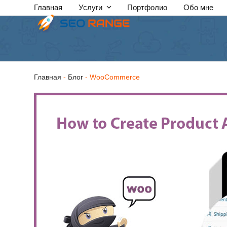
Skip
Главная
Услуги
Портфолио
Обо мне
to
content
Главная
-
Блог
-
WooCommerce